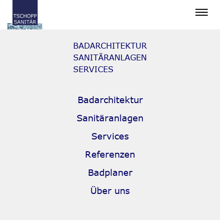
BADARCHITEKTUR
BADARCHITEKTUR
SANITÄRANLAGEN
SERVICES
SANITÄRANLAGEN
Badarchitektur
Sanitäranlagen
SERVICES
Services
Referenzen
REFERENZEN
Badplaner
Über uns
BADPLANER